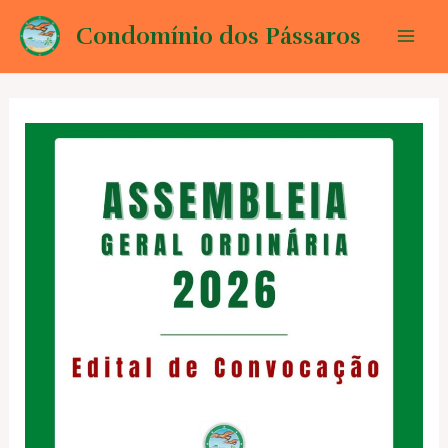
Ir
Condomínio dos Pássaros
para
Mai
o
conteúdo
Men