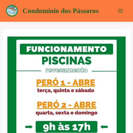
Ir
Condomínio dos Pássaros
para
Mai
o
conteúdo
Men