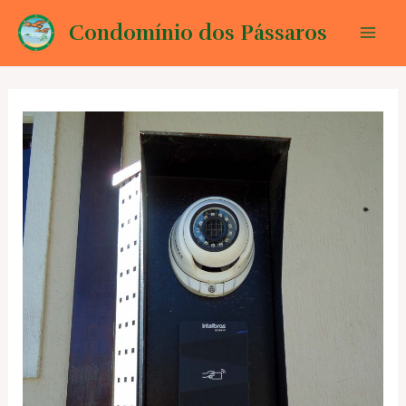
Ir
Condomínio dos Pássaros
para
Mai
o
conteúdo
Men