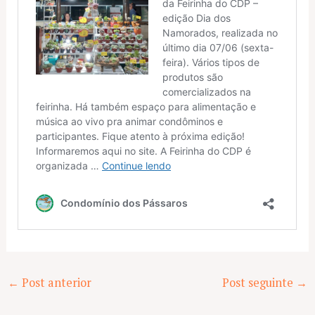
Post
←
Post anterior
Post seguinte
→
navigation