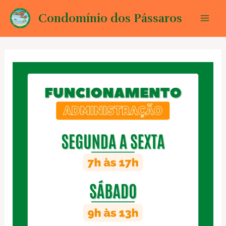
Ir
Condomínio dos Pássaros
para
Mai
o
conteúdo
Men