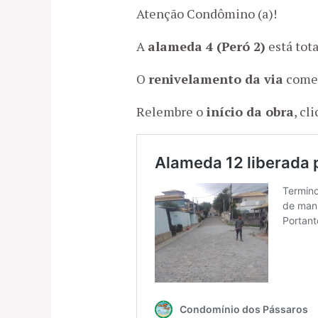
Atenção Condômino (a)!
A
alameda 4 (Peró 2)
está tot
O
renivelamento da via
começ
Relembre o
início da obra
, cl