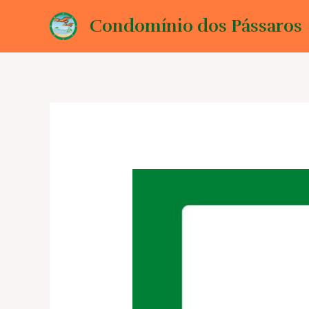
Ir
Condomínio dos Pássaros
para
o
conteúdo