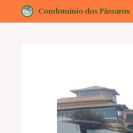
Ir
Condomínio dos Pássaros
para
o
conteúdo