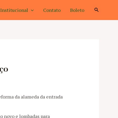
Pesquisar
Institucional
Contato
Boleto
ço
eforma da alameda da entrada
to novo e lombadas para