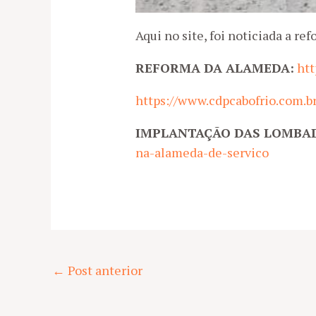
Aqui no site, foi noticiada a r
REFORMA DA ALAMEDA:
htt
https://www.cdpcabofrio.com.b
IMPLANTAÇÃO DAS LOMBA
na-alameda-de-servico
Post
←
Post anterior
navigation