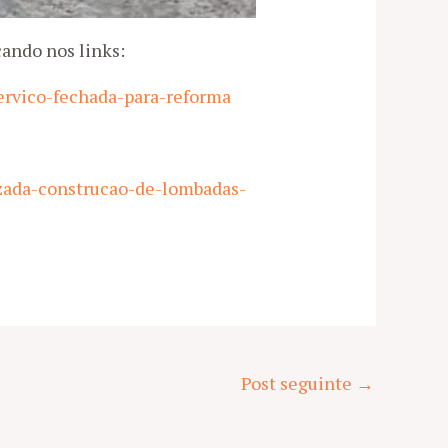
cando nos links:
ervico-fechada-para-reforma
izada-construcao-de-lombadas-
Post seguinte
→