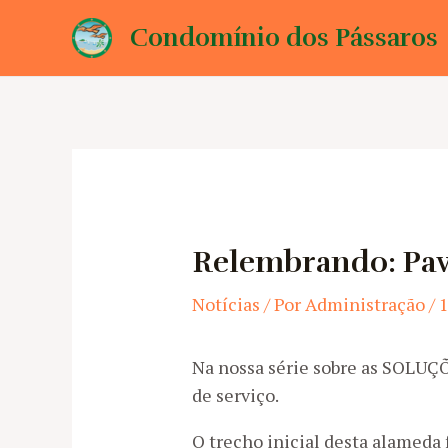
Ir
Condomínio dos Pássaros
para
o
conteúdo
Relembrando: Pav
Notícias
/ Por
Administração
/
Na nossa série sobre as SOLUÇ
de serviço.
O trecho inicial desta alameda