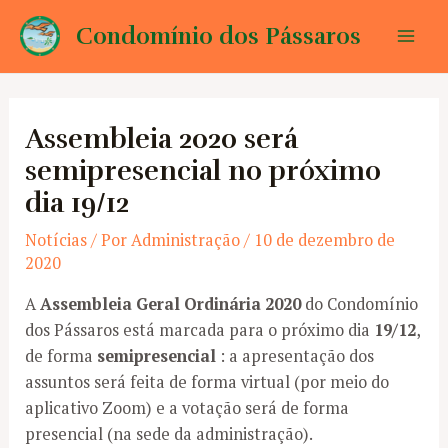
Ir
Condomínio dos Pássaros
para
Mai
o
conteúdo
Men
Assembleia 2020 será
semipresencial no próximo
dia 19/12
Notícias
/ Por
Administração
/
10 de dezembro de
2020
A
Assembleia Geral Ordinária 2020
do Condomínio
dos Pássaros está marcada para o próximo dia
19/12
,
de forma
semipresencial
: a apresentação dos
assuntos será feita de forma virtual (por meio do
aplicativo Zoom) e a votação será de forma
presencial (na sede da administração).