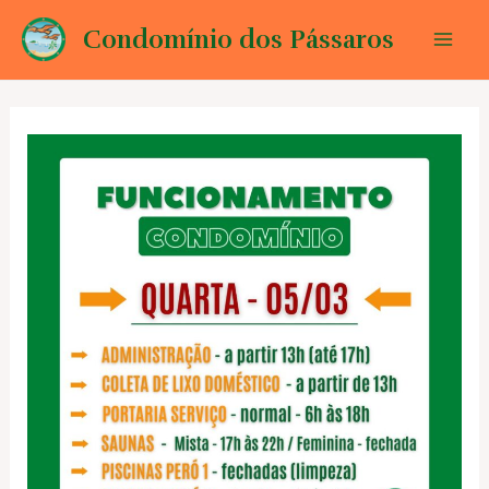
Ir
Condomínio dos Pássaros
para
Mai
o
conteúdo
Men