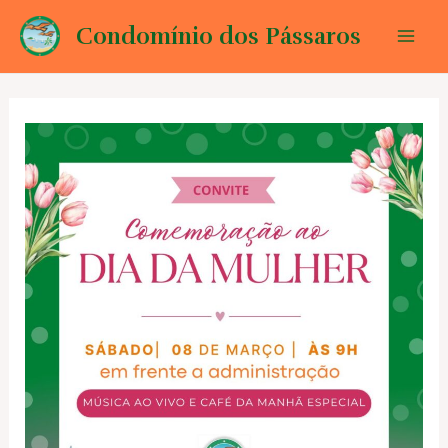
Ir
Condomínio dos Pássaros
para
Mai
o
conteúdo
Men