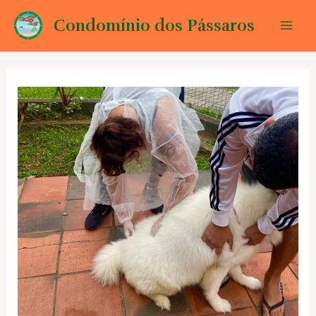
Ir
Condomínio dos Pássaros
para
Mai
o
conteúdo
Men