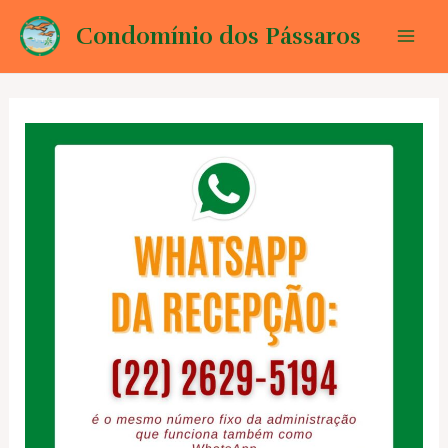
Ir
Condomínio dos Pássaros
para
Mai
o
conteúdo
Men