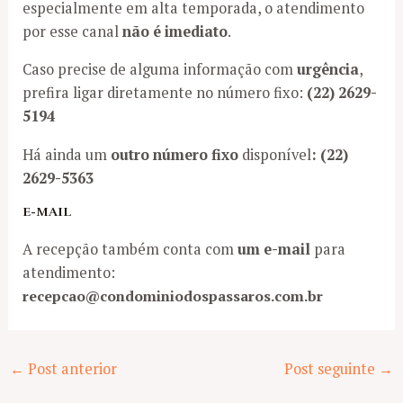
especialmente em alta temporada, o atendimento
por esse canal
não é imediato
.
Caso precise de alguma informação com
urgência
,
prefira ligar diretamente no número fixo:
(22) 2629-
5194
Há ainda um
outro número fixo
disponível
:
(22)
2629-5363
E-MAIL
A recepção também conta com
um e-mail
para
atendimento:
recepcao@condominiodospassaros.com.br
Post
←
Post anterior
Post seguinte
→
navigation