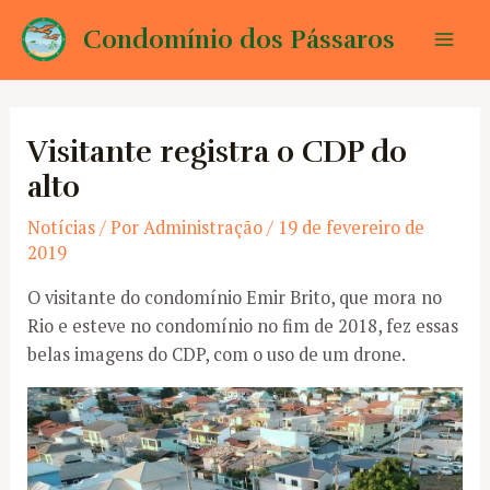
Ir
Condomínio dos Pássaros
para
Mai
o
conteúdo
Men
Visitante registra o CDP do
alto
Notícias
/ Por
Administração
/
19 de fevereiro de
2019
O visitante do condomínio Emir Brito, que mora no
Rio e esteve no condomínio no fim de 2018, fez essas
belas imagens do CDP, com o uso de um drone.