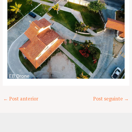
Post
←
Post anterior
Post seguinte
→
navigation