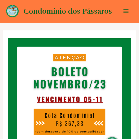
Ir
Condomínio dos Pássaros
para
Mai
o
conteúdo
Men