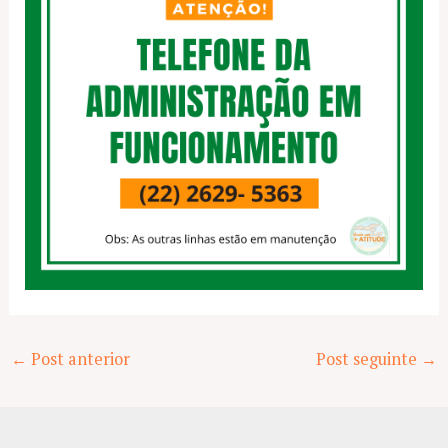
Post
←
Post anterior
Post seguinte
→
navigation