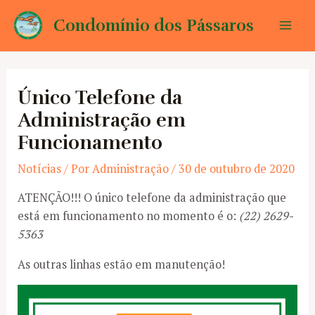
Ir
Condomínio dos Pássaros
para
Mai
o
conteúdo
Men
Único Telefone da
Administração em
Funcionamento
Notícias
/ Por
Administração
/
30 de outubro de 2020
ATENÇÃO!!! O único telefone da administração que
está em funcionamento no momento é o:
(22) 2629-
5363
As outras linhas estão em manutenção!