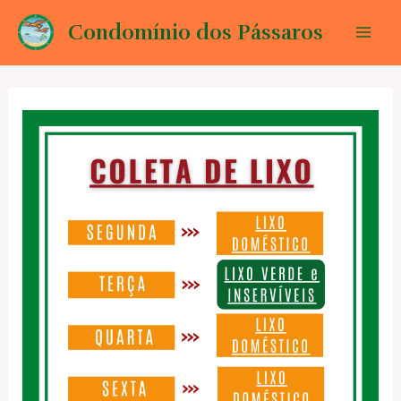
Ir
Condomínio dos Pássaros
para
Mai
o
conteúdo
Men