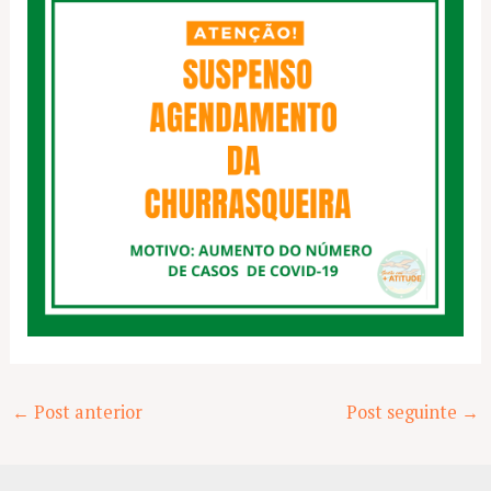
Post
←
Post anterior
Post seguinte
→
navigation