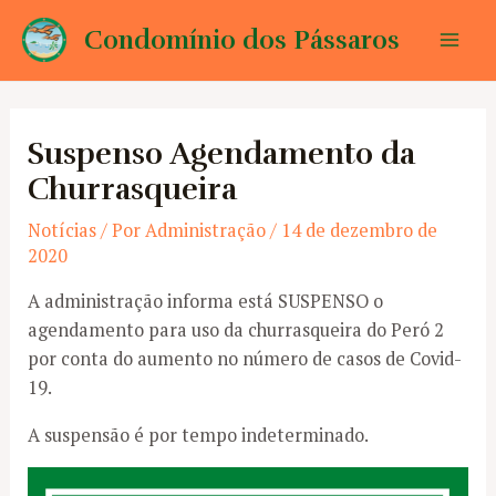
Ir
Condomínio dos Pássaros
para
Mai
o
conteúdo
Men
Suspenso Agendamento da
Churrasqueira
Notícias
/ Por
Administração
/
14 de dezembro de
2020
A administração informa está SUSPENSO o
agendamento para uso da churrasqueira do Peró 2
por conta do aumento no número de casos de Covid-
19.
A suspensão é por tempo indeterminado.