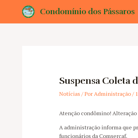
Ir
Condomínio dos Pássaros
para
o
conteúdo
Suspensa Coleta de
Notícias
/ Por
Administração
/
Atenção condômino! Alteraçã
A administração informa que pr
funcionários da Comsercaf.