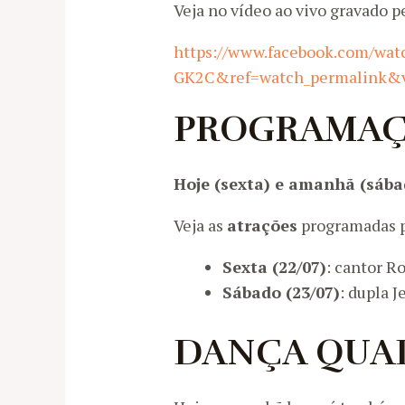
Veja no vídeo ao vivo gravado p
https://www.facebook.com/wa
GK2C&ref=watch_permalink&
PROGRAMA
Hoje (sexta) e amanhã (sába
Veja as
atrações
programadas p
Sexta (22/07)
: cantor R
Sábado (23/07)
: dupla J
DANÇA QUA