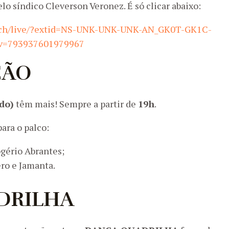
elo síndico Cleverson Veronez. É só clicar abaixo:
tch/live/?extid=NS-UNK-UNK-UNK-AN_GK0T-GK1C-
v=793937601979967
ÇÃO
do)
têm mais! Sempre a partir de
19h
.
ara o palco:
ogério Abrantes;
ero e Jamanta.
DRILHA