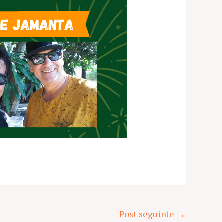
Post seguinte
→