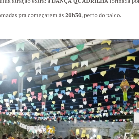
ma atração extra: a
DANÇA QUADRILHA
formada por
amadas pra começarem às
20h30
, perto do palco.