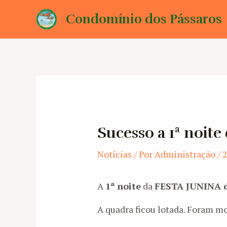
Ir
Condomínio dos Pássaros
para
o
conteúdo
Sucesso a 1ª noite
Notícias
/ Por
Administração
/
2
A
1ª noite
da
FESTA JUNINA 
A quadra ficou lotada. Foram m