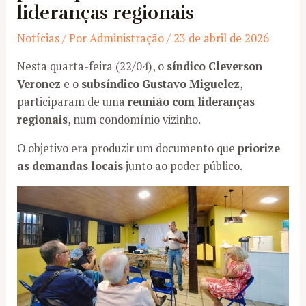
lideranças regionais
Notícias
/ Por
Administração
/
23 de abril de 2026
Nesta quarta-feira (22/04), o
síndico Cleverson
Veronez
e o
subsíndico Gustavo Miguelez
,
participaram de uma
reunião com lideranças
regionais
, num condomínio vizinho.
O objetivo era produzir um documento que
priorize
as demandas locais
junto ao poder público.