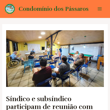
Ir
Condomínio dos Pássaros
para
Mai
o
conteúdo
Men
Síndico e subsíndico
participam de reunião com