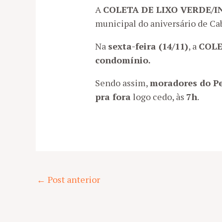
A
COLETA DE LIXO VERDE/I
municipal do aniversário de Cab
Na
sexta-feira (14/11)
, a
COLE
condomínio.
Sendo assim,
moradores do Pe
pra fora
logo cedo, às
7h
.
Post
←
Post anterior
navigation