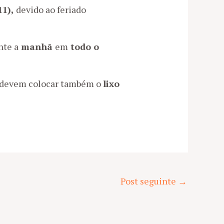
11),
devido ao feriado
nte a
manhã
em
todo o
e) devem colocar também o
lixo
Post seguinte
→