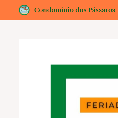
Ir
Condomínio dos Pássaros
para
o
conteúdo