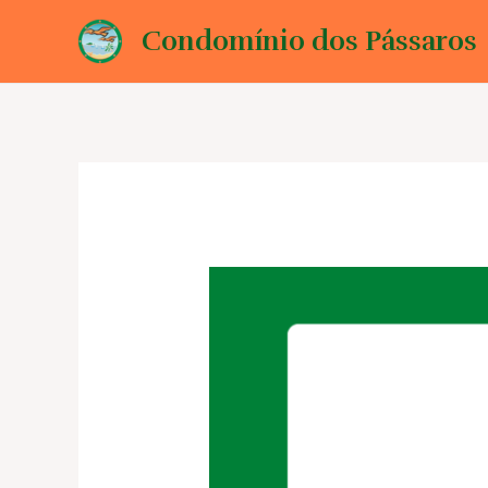
Ir
Condomínio dos Pássaros
para
o
conteúdo