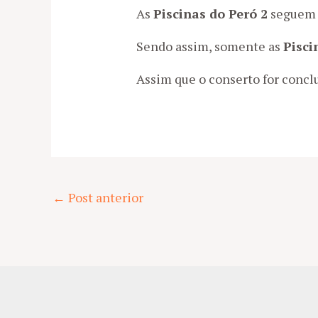
As
Piscinas do Peró 2
seguem 
Sendo assim, somente as
Pisci
Assim que o conserto for concl
Post
←
Post anterior
navigation