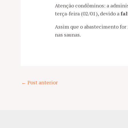
Atenção condôminos: a administ
terça-feira (02/01), devido a
fa
Assim que o abastecimento for 
nas saunas.
Post
←
Post anterior
navigation