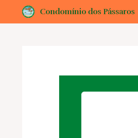
Ir
Condomínio dos Pássaros
para
o
conteúdo