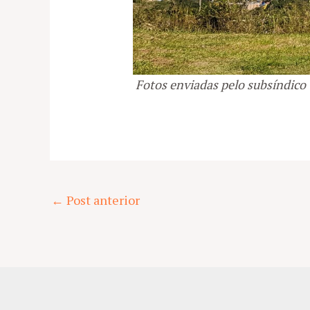
Fotos enviadas pelo subsíndico
Post
←
Post anterior
navigation