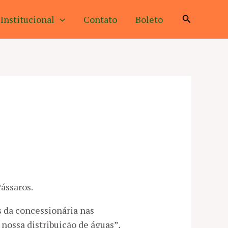
Pesquisar
Institucional
Contato
Boleto
ássaros.
s da concessionária nas
 nossa distribuição de águas”,