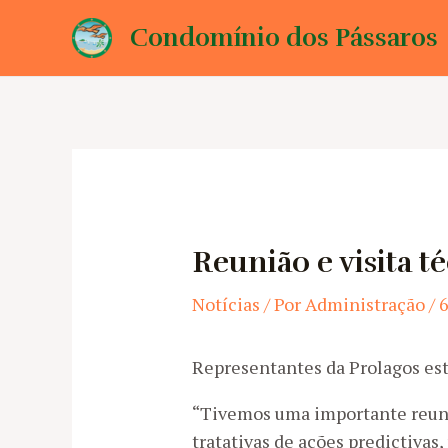
Ir
Condomínio dos Pássaros
para
o
conteúdo
Reunião e visita 
Notícias
/ Por
Administração
/
6
Representantes da Prolagos est
“Tivemos uma importante reuniã
tratativas de ações predictivas