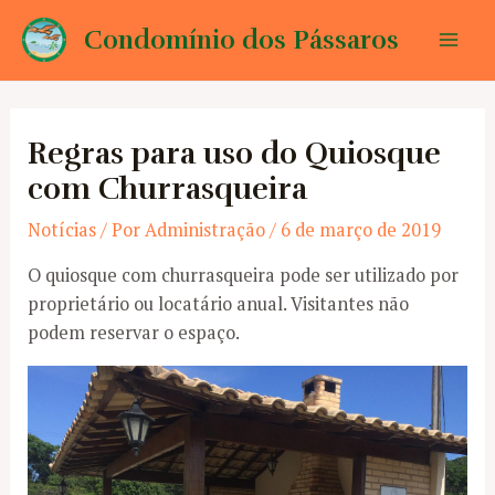
Ir
Condomínio dos Pássaros
para
Mai
o
conteúdo
Men
Regras para uso do Quiosque
com Churrasqueira
Notícias
/ Por
Administração
/
6 de março de 2019
O quiosque com churrasqueira pode ser utilizado por
proprietário ou locatário anual. Visitantes não
podem reservar o espaço.