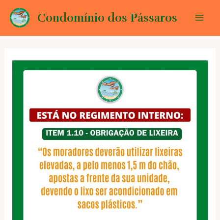
Ir
Condomínio dos Pássaros
para
Mai
o
conteúdo
Men