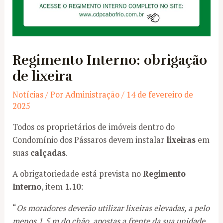
Regimento Interno: obrigação
de lixeira
Notícias
/ Por
Administração
/
14 de fevereiro de
2025
Todos os proprietários de imóveis dentro do
Condomínio dos Pássaros devem instalar
lixeiras
em
suas
calçadas
.
A obrigatoriedade está prevista no
Regimento
Interno
, item
1.10
:
“
Os moradores deverão utilizar lixeiras elevadas, a pelo
menos 1,5 m do chão, apostas a frente da sua unidade,