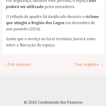
Por segurança, durante esse período, o espaço
não
poderá ser utilizado
pelos moradores.
O telhado da quadra foi danificado durante o
ciclone
que atingiu a Região dos Lagos
em dezembro do
ano passado (2024).
Assim que o serviço no local terminar, haverá aviso
sobre a liberação do espaço.
Post
←
Post anterior
Post seguinte
→
navigation
© 2026 Condomínio dos Pássaros