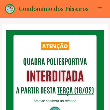
Ir
Condomínio dos Pássaros
para
Mai
o
conteúdo
Men