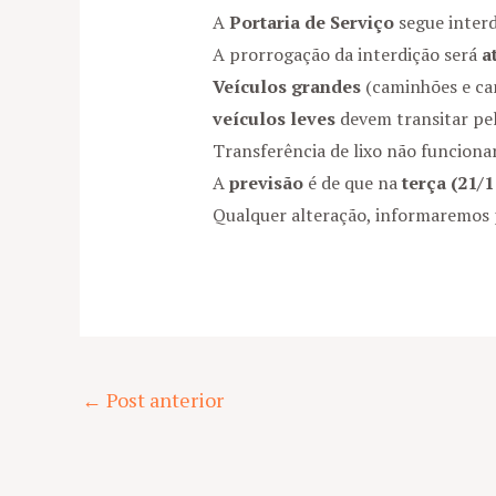
A
Portaria de Serviço
segue inter
A prorrogação da interdição será
a
Veículos grandes
(caminhões e cam
veículos leves
devem transitar pel
Transferência de lixo não funciona
A
previsão
é de que na
terça (21/1
Qualquer alteração, informaremos 
Post
←
Post anterior
navigation