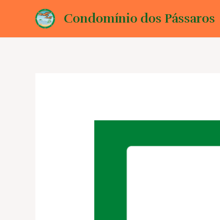
Ir
Condomínio dos Pássaros
para
o
conteúdo