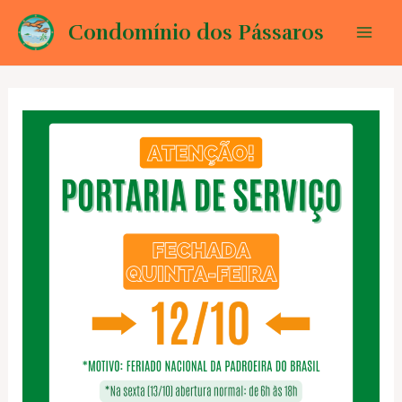
Ir
Condomínio dos Pássaros
para
Mai
o
conteúdo
Men