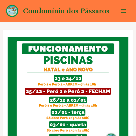
Ir
Condomínio dos Pássaros
para
Mai
o
conteúdo
Men