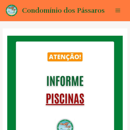
Ir
Condomínio dos Pássaros
para
Mai
o
conteúdo
Men