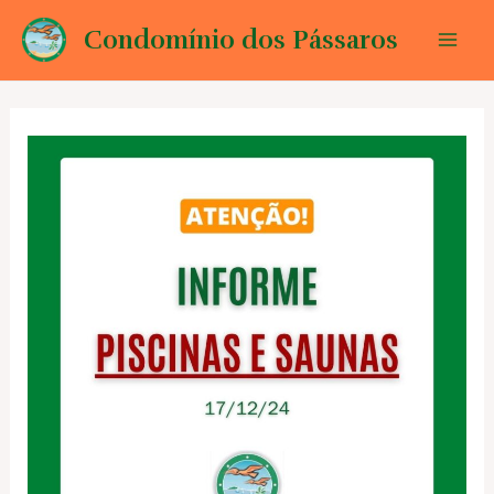
Ir
Condomínio dos Pássaros
para
Mai
o
conteúdo
Men