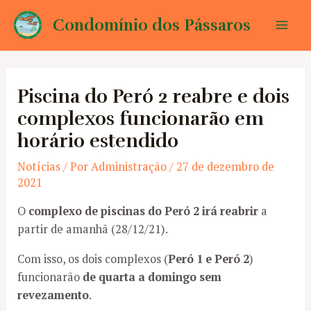
Ir
Condomínio dos Pássaros
para
Mai
o
conteúdo
Men
Piscina do Peró 2 reabre e dois
complexos funcionarão em
horário estendido
Notícias
/ Por
Administração
/
27 de dezembro de
2021
O
complexo de piscinas do Peró 2 irá reabrir
a
partir de amanhã (28/12/21).
Com isso, os dois complexos (
Peró 1 e Peró 2
)
funcionarão
de quarta a domingo sem
revezamento
.