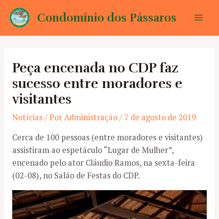
Ir
Condomínio dos Pássaros
para
Mai
o
conteúdo
Men
Peça encenada no CDP faz
sucesso entre moradores e
visitantes
Notícias
/ Por
Administração
/
7 de agosto de 2019
Cerca de 100 pessoas (entre moradores e visitantes)
assistiram ao espetáculo “Lugar de Mulher”,
encenado pelo ator Cláudio Ramos, na sexta-feira
(02-08), no Salão de Festas do CDP.