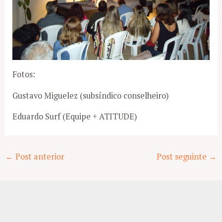
Fotos:
Gustavo Miguelez (subsíndico conselheiro)
Eduardo Surf (Equipe + ATITUDE)
Post
←
Post anterior
Post seguinte
→
navigation