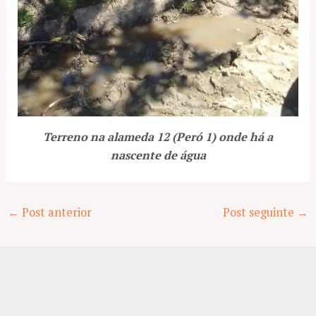
Terreno na alameda 12 (Peró 1) onde há a
nascente de água
Post
←
Post anterior
Post seguinte
→
navigation