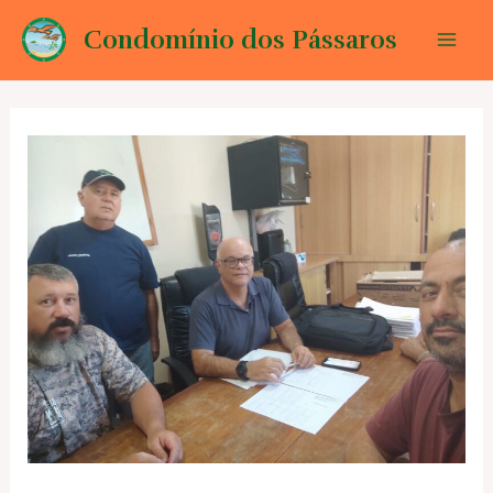
Ir
Condomínio dos Pássaros
para
Mai
o
conteúdo
Men