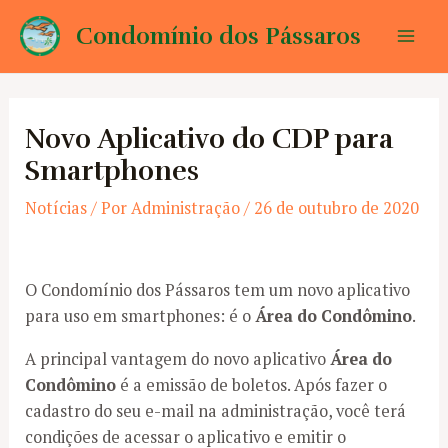
Ir
Condomínio dos Pássaros
para
Mai
o
conteúdo
Men
Novo Aplicativo do CDP para
Smartphones
Notícias
/ Por
Administração
/
26 de outubro de 2020
O Condomínio dos Pássaros tem um novo aplicativo
para uso em smartphones: é o
Área do Condômino
.
A principal vantagem do novo aplicativo
Área do
Condômino
é a emissão de boletos. Após fazer o
cadastro do seu e-mail na administração, você terá
condições de acessar o aplicativo e emitir o