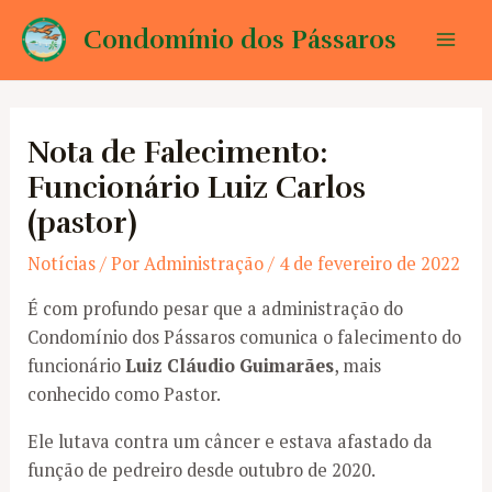
Ir
Condomínio dos Pássaros
para
Mai
o
conteúdo
Men
Nota de Falecimento:
Funcionário Luiz Carlos
(pastor)
Notícias
/ Por
Administração
/
4 de fevereiro de 2022
É com profundo pesar que a administração do
Condomínio dos Pássaros comunica o falecimento do
funcionário
Luiz Cláudio Guimarães
, mais
conhecido como Pastor.
Ele lutava contra um câncer e estava afastado da
função de pedreiro desde outubro de 2020.