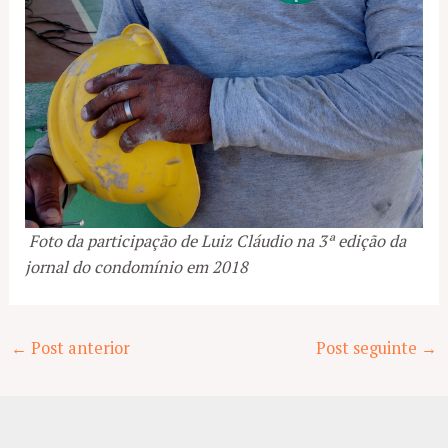
Foto da participação de Luiz Cláudio na 3ª edição da
jornal do condomínio em 2018
Post
←
Post anterior
Post seguinte
→
navigation