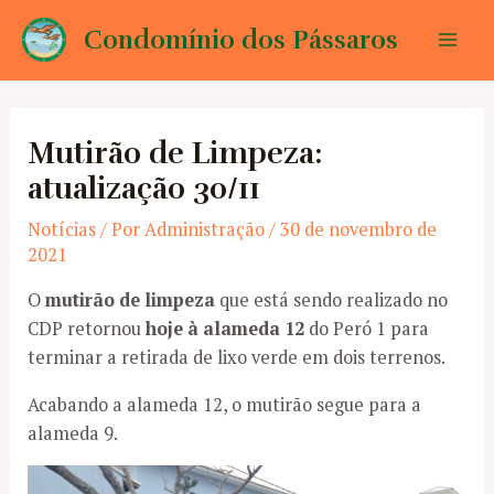
Ir
Condomínio dos Pássaros
para
Mai
o
conteúdo
Men
Mutirão de Limpeza:
atualização 30/11
Notícias
/ Por
Administração
/
30 de novembro de
2021
O
mutirão de limpeza
que está sendo realizado no
CDP retornou
hoje à alameda 12
do Peró 1 para
terminar a retirada de lixo verde em dois terrenos.
Acabando a alameda 12, o mutirão segue para a
alameda 9.