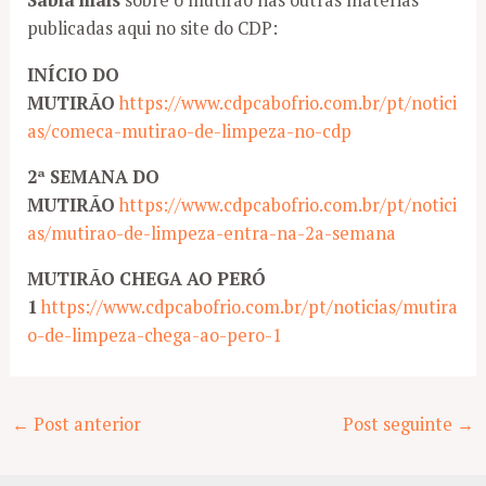
Sabia mais
sobre o mutirão nas outras matérias
publicadas aqui no site do CDP:
INÍCIO DO
MUTIRÃO
https://www.cdpcabofrio.com.br/pt/notici
as/comeca-mutirao-de-limpeza-no-cdp
2ª SEMANA DO
MUTIRÃO
https://www.cdpcabofrio.com.br/pt/notici
as/mutirao-de-limpeza-entra-na-2a-semana
MUTIRÃO CHEGA AO PERÓ
1
https://www.cdpcabofrio.com.br/pt/noticias/mutira
o-de-limpeza-chega-ao-pero-1
Post
←
Post anterior
Post seguinte
→
navigation