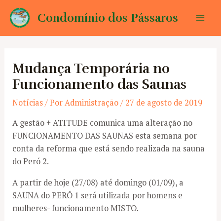
Ir
Condomínio dos Pássaros
para
Mai
o
conteúdo
Men
Mudança Temporária no
Funcionamento das Saunas
Notícias
/ Por
Administração
/
27 de agosto de 2019
A gestão + ATITUDE comunica uma alteração no
FUNCIONAMENTO DAS SAUNAS esta semana por
conta da reforma que está sendo realizada na sauna
do Peró 2.
A partir de hoje (27/08) até domingo (01/09), a
SAUNA do PERÓ 1 será utilizada por homens e
mulheres- funcionamento MISTO.