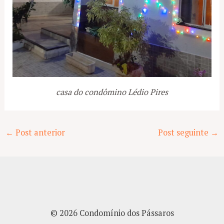
casa do condômino Lédio Pires
Post
←
Post anterior
Post seguinte
→
navigation
© 2026 Condomínio dos Pássaros