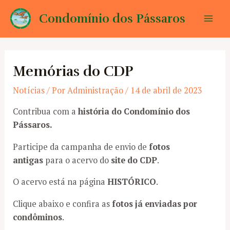
Ir
Condomínio dos Pássaros
para
Mai
o
conteúdo
Men
Memórias do CDP
Notícias
/ Por
Administração
/
14 de abril de 2023
Contribua com a
história do Condomínio dos
Pássaros.
Participe da campanha de envio de
fotos
antigas
para o acervo do
site do CDP
.
O acervo está na página
HISTÓRICO
.
Clique abaixo e confira as
fotos já enviadas por
condôminos
.