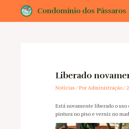
Ir
Condomínio dos Pássaros
para
o
conteúdo
Liberado novamen
Notícias
/ Por
Administração
/
2
Está novamente liberado o uso
pintura no piso e verniz no ma