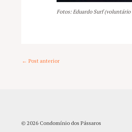
Fotos: Eduardo Surf (voluntári
Post
←
Post anterior
navigation
© 2026 Condomínio dos Pássaros