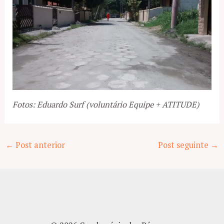
Fotos: Eduardo Surf (voluntário Equipe + ATITUDE)
Post
←
Post anterior
Post seguinte
→
navigation