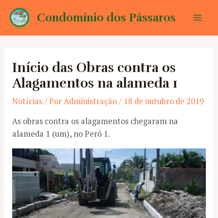
Ir
Condomínio dos Pássaros
para
Mai
o
conteúdo
Men
Início das Obras contra os
Alagamentos na alameda 1
Notícias
/ Por
Administração
/
18 de outubro de 2019
As obras contra os alagamentos chegaram na
alameda 1 (um), no Peró 1.