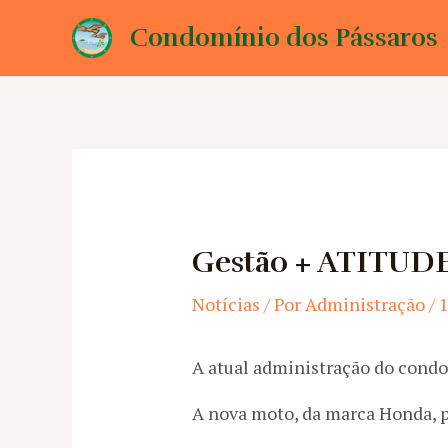
Ir
Condomínio dos Pássaros
para
o
conteúdo
Gestão + ATITUDE
Notícias
/ Por
Administração
/
1
A atual administração do condo
A nova moto, da marca Honda, pos