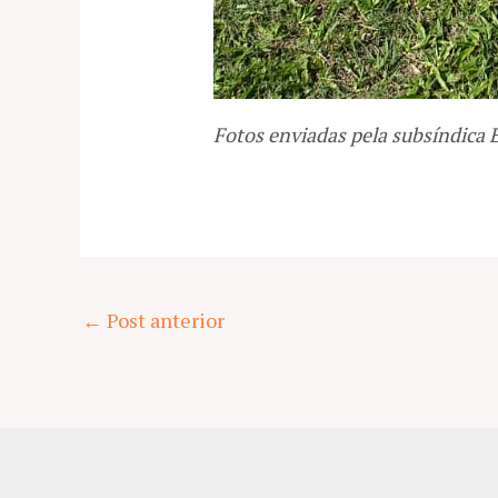
Fotos enviadas pela subsíndica 
Post
←
Post anterior
navigation