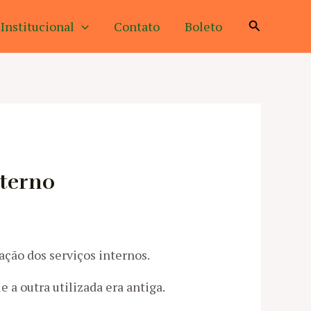
Pesquisar
Institucional
Contato
Boleto
nterno
ção dos serviços internos.
 a outra utilizada era antiga.