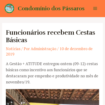
Ir
Condomínio dos Pássaros
para
Mai
o
conteúdo
Men
Funcionários recebem Cestas
Básicas
Notícias
/ Por
Administração
/
10 de dezembro de
2019
A Gestão + ATITUDE entregou ontem (09-12) cestas
básicas como incentivo aos funcionários que se
destacaram por empenho e produtividade no mês de
novembro/19.