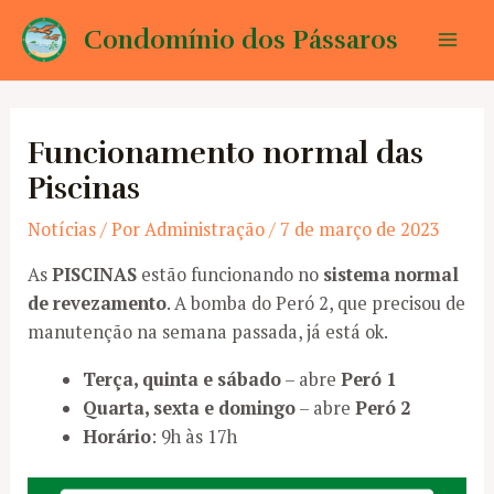
Ir
Condomínio dos Pássaros
para
Mai
o
conteúdo
Men
Funcionamento normal das
Piscinas
Notícias
/ Por
Administração
/
7 de março de 2023
As
PISCINAS
estão funcionando no
sistema normal
de revezamento
. A bomba do Peró 2, que precisou de
manutenção na semana passada, já está ok.
Terça, quinta e sábado
– abre
Peró 1
Quarta, sexta e domingo
– abre
Peró 2
Horário
: 9h às 17h