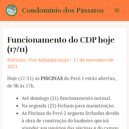
Ir
Condomínio dos Pássaros
para
Mai
o
conteúdo
Men
Funcionamento do CDP hoje
(17/11)
Notícias
/ Por
Administração
/
17 de novembro de
2021
Hoje (17/11) as
PISCINAS
do Peró 1 estão abertas,
de 9h às 17h.
Até domingo (21) funcionamento normal.
Na segunda (22) fecham para manutenção.
As Piscinas do Peró 2 seguem fechadas devido
à obra de construção do banheiro que irá
atender aos usuários das piscinas e do campo