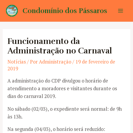
Ir
Condomínio dos Pássaros
para
Mai
o
conteúdo
Men
Funcionamento da
Administração no Carnaval
Notícias
/ Por
Administração
/
19 de fevereiro de
2019
A administração do CDP divulgou o horário de
atendimento a moradores e visitantes durante os
dias do carnaval 2019.
No sábado (02/03), o expediente será normal: de 9h
às 13h.
Na segunda (04/03), o horário será reduzido: